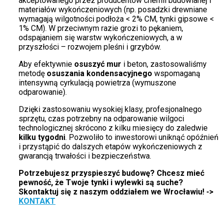
akceptowanego przez producentów chemii budowlanej i
materiałów wykończeniowych (np. posadzki drewniane
wymagają wilgotności podłoża < 2% CM, tynki gipsowe <
1% CM). W przeciwnym razie grozi to pękaniem,
odspajaniem się warstw wykończeniowych, a w
przyszłości – rozwojem pleśni i grzybów.
Aby efektywnie
osuszyć mur
i beton, zastosowaliśmy
metodę
osuszania kondensacyjnego
wspomaganą
intensywną cyrkulacją powietrza (wymuszone
odparowanie).
Dzięki zastosowaniu wysokiej klasy, profesjonalnego
sprzętu, czas potrzebny na odparowanie wilgoci
technologicznej skrócono z kilku miesięcy do zaledwie
kilku tygodni
. Pozwoliło to inwestorowi uniknąć opóźnień
i przystąpić do dalszych etapów wykończeniowych z
gwarancją trwałości i bezpieczeństwa.
Potrzebujesz przyspieszyć budowę? Chcesz mieć
pewność, że Twoje tynki i wylewki są suche?
Skontaktuj się z naszym oddziałem we Wrocławiu! ->
KONTAKT