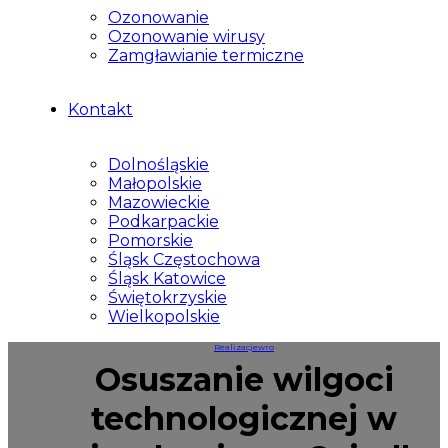
Ozonowanie
Ozonowanie wirusy
Zamgławianie termiczne
Kontakt
Dolnośląskie
Małopolskie
Mazowieckie
Podkarpackie
Pomorskie
Śląsk Częstochowa
Śląsk Katowice
Świętokrzyskie
Wielkopolskie
Realizacje
wro
Osuszanie wilgoci
technologicznej w