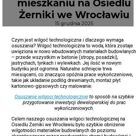
mieszkaniu na Osiedlu
Żerniki we Wrocławiu
15 grudnia 2025
Czym jest wilgoć technologiczna i dlaczego wymaga
osuszania? Wilgoć technologiczna to woda, która zostaje
uwięziona w nowo wbudowanych materiałach budowlanych
– przede wszystkim w betonie (stropy, posadzki),
jastrychach, tynkach i wylewkach. Jej ilość w nowym
budynku jest ogromna. Naturalne schnięcie trwa
miesiącami, co znacząco opóźnia prace wykończeniowe,
takie jak układanie podłóg drewnianych, montaż płyt
kartonowo-gipsowych czy malowanie.
Osuszanie wilgoci technologicznej
to sposób na szybkie
przygotowanie inwestycji deweloperskiej do prac
wykończeniowych.
Celem naszego osuszania wilgoci technologicznej na
Osiedlu Żerniki we Wrocławiu było szybkie obniżenie
wilgotności materiałów budowlanych do poziomu