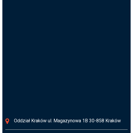
Wielkopolskie 720-826-638
Pomorskie 720-826-634
Poznajmy się
biuro@osusz.pl
Informacja RODO
Oddział Kraków ul. Magazynowa 1B 30-858 Kraków