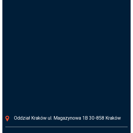
Pomorskie 720-826-634
Poznajmy się
biuro@osusz.pl
Informacja RODO
Oddział Kraków ul. Magazynowa 1B 30-858 Kraków