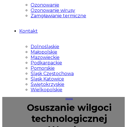
Ozonowanie
Ozonowanie wirusy
Zamgławianie termiczne
Kontakt
Dolnośląskie
Małopolskie
Mazowieckie
Podkarpackie
Pomorskie
Śląsk Częstochowa
Śląsk Katowice
Świętokrzyskie
Wielkopolskie
Home
Osuszanie wilgoci
technologicznej