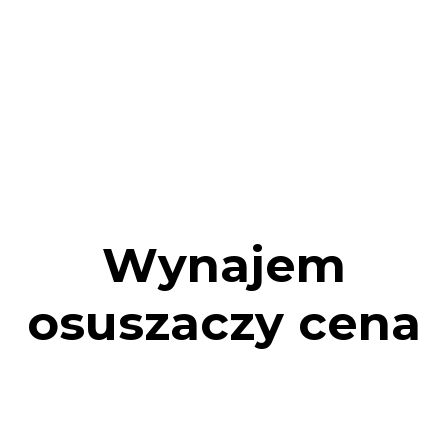
Zadzwoń po BEZPŁATNĄ KONSULTACJĘ, aby
otrzymać najlepszą w Gdańsku cenę wynajmu
osuszaczy wilgoci i nagrzewnic powietrza.
Zadzwoń do Tomka: 720-826-634
Wynajem
osuszaczy cena