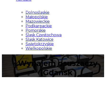
Dolnośląskie
Małopolskie
Mazowieckie
Podkarpackie
Pomorskie
Śląsk Częstochowa
Śląsk Katowice
Świętokrzyskie
Wielkopolskie
Home
Wynajem osuszaczy
Gdańsk