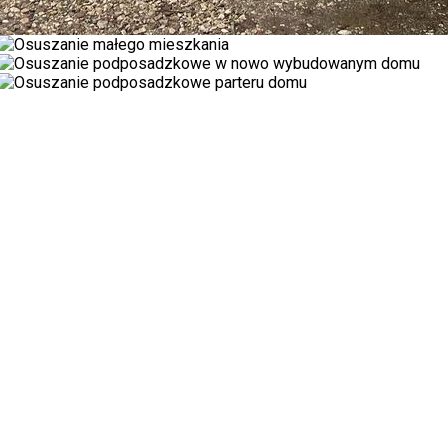
TANIO
Wynajmij
osuszacz
wilgoci
W naszym magazynie w Gdańsku znajdziesz
wyłącznie najwyższej jakości urządzenia osuszające
(osuszacze wilgoci, nagrzewnice i wentylatory),
zawsze sprawne i dostępne w dużych ilościach.
Oferujemy najlepsze w Trójmieście
ceny wynajmu
osuszaczy
i nagrzewnic budowlanych.