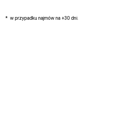
* w przypadku najmów na +30 dni.
GDAŃSK GDYNIA
Wynajmij
osuszacz
od
ręki.
Oferujemy najem osuszaczy i nagrzewnic z
dostawą lub odbiorem osobistym. Tanio i szybko!
Chcesz, żeby profesjonalista ocenił skutki wycieku?