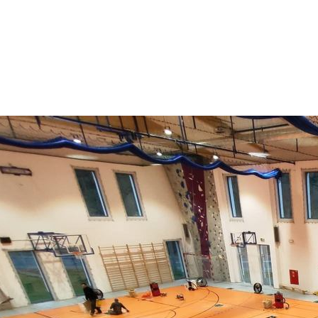
Umów się na
BEZPŁATNĄ EKSPERTYZĘ
Zadzwoń do Tomka: 720-826-634