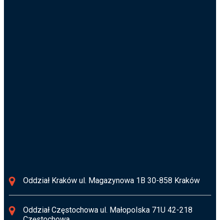
Pomorskie 720-826-634
Poznajmy się
biuro@osusz.pl
Informacja RODO
Oddział Kraków ul. Magazynowa 1B 30-858 Kraków
Oddział Częstochowa ul. Małopolska 71U 42-218
Częstochowa