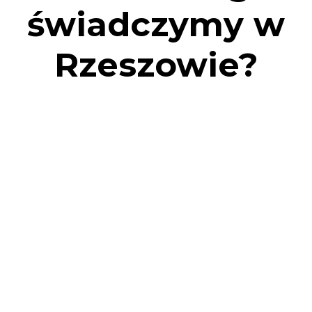
świadczymy w
Rzeszowie?
Na Podkarpaciu osuszamy po zalaniu, podtopieniu oraz
awariach instalacji wodnej i CO. Osuszamy ściany, tynki i
posadzki. Osuszamy podposadzkowo!
Osuszanie po zalaniu