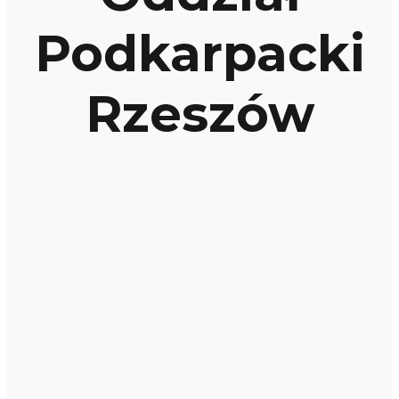
Podkarpacki
Rzeszów
Firma
osusz.pl
Osuszanie budynków i lokalizacja wycieków.
Osuszamy na terenie całego województwa
podkarpackiego.
Bartek 727-777-106