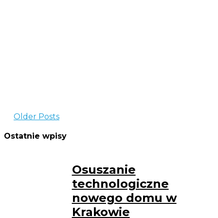
medycznej w
Katowicach
O złym wpływie wilgoci na zdrowie pisaliśmy już
wielokrotnie. Pleśń, grzyby i ich zarodniki to problem dla
każdego organizmu, a dla alergików tym bardziej.
Więcej
Older Posts
Ostatnie wpisy
Osuszanie
technologiczne
nowego domu w
Krakowie