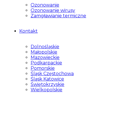
Ozonowanie
Ozonowanie wirusy
Zamgławianie termiczne
Kontakt
Dolnośląskie
Małopolskie
Mazowieckie
Podkarpackie
Pomorskie
Śląsk Częstochowa
Śląsk Katowice
Świętokrzyskie
Wielkopolskie
Komercyjne
Realizacje
wawa
5 sierpnia 2025
Osuszanie hali