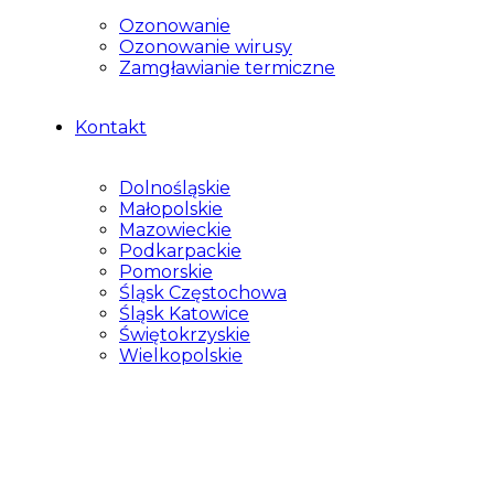
Ozonowanie
Ozonowanie wirusy
Zamgławianie termiczne
Kontakt
Dolnośląskie
Małopolskie
Mazowieckie
Podkarpackie
Pomorskie
Śląsk Częstochowa
Śląsk Katowice
Świętokrzyskie
Wielkopolskie
krk
Realizacje
6 sierpnia 2026
Osuszanie