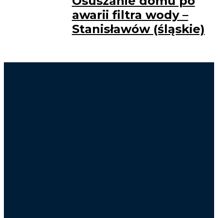
Osuszanie domu po
awarii filtra wody –
Stanisławów (śląskie)
Osuszanie Kraków
Lokalizacja wycieków Kraków
Osuszanie po zalaniu Kraków
Wynajem osuszaczy Kraków
Osuszanie Warszawa