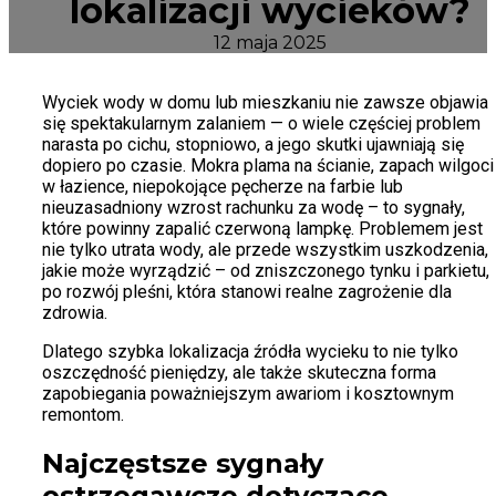
lokalizacji wycieków?
12 maja 2025
Wyciek wody w domu lub mieszkaniu nie zawsze objawia
się spektakularnym zalaniem — o wiele częściej problem
narasta po cichu, stopniowo, a jego skutki ujawniają się
dopiero po czasie. Mokra plama na ścianie, zapach wilgoci
w łazience, niepokojące pęcherze na farbie lub
nieuzasadniony wzrost rachunku za wodę – to sygnały,
które powinny zapalić czerwoną lampkę. Problemem jest
nie tylko utrata wody, ale przede wszystkim uszkodzenia,
jakie może wyrządzić – od zniszczonego tynku i parkietu,
po rozwój pleśni, która stanowi realne zagrożenie dla
zdrowia.
Dlatego szybka lokalizacja źródła wycieku to nie tylko
oszczędność pieniędzy, ale także skuteczna forma
zapobiegania poważniejszym awariom i kosztownym
remontom.
Najczęstsze sygnały
ostrzegawcze dotyczące