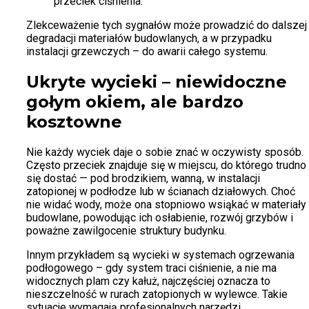
przeciek ciśnienia.
Zlekceważenie tych sygnałów może prowadzić do dalszej
degradacji materiałów budowlanych, a w przypadku
instalacji grzewczych – do awarii całego systemu.
Ukryte wycieki – niewidoczne
gołym okiem, ale bardzo
kosztowne
Nie każdy wyciek daje o sobie znać w oczywisty sposób.
Często przeciek znajduje się w miejscu, do którego trudno
się dostać — pod brodzikiem, wanną, w instalacji
zatopionej w podłodze lub w ścianach działowych. Choć
nie widać wody, może ona stopniowo wsiąkać w materiały
budowlane, powodując ich osłabienie, rozwój grzybów i
poważne zawilgocenie struktury budynku.
Innym przykładem są wycieki w systemach ogrzewania
podłogowego – gdy system traci ciśnienie, a nie ma
widocznych plam czy kałuż, najczęściej oznacza to
nieszczelność w rurach zatopionych w wylewce. Takie
sytuacje wymagają profesjonalnych narzędzi