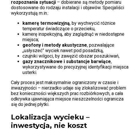
rozpoznania sytuacji
– dobierane są metody pomiaru
dostosowane do rodzaju instalacji i objawów. Specjaliści
wykorzystują m.in.:
kamerę termowizyjną
, by wychwycić różnice
temperatur świadczące o przecieku,
kamerę inspekcyjną, aby zaglądnąć w niedostępne
miejsca;
geofony i metody akustyczne
, pozwalające
„usłyszeć” wyciek nawet pod posadzką,
czujniki wilgoci, by zawęzić obszar poszukiwań,
gazy znacznikowe i substancje barwiące
,
wykorzystywane do precyzyjnej identyfikacji miejsca
usterki.
Cały proces jest maksymalnie ograniczony w czasie i
inwazyjności – nierzadko udaje się zlokalizować problem
bez konieczności większych prac rozbiórkowych, a cała
odkrywka ujawniająca miejsce nieszczelności ogranicza
się do jednej płytki.
Lokalizacja wycieku –
inwestycja, nie koszt