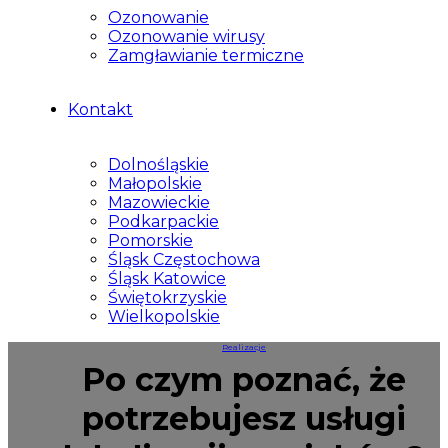
Ozonowanie
Ozonowanie wirusy
Zamgławianie termiczne
Kontakt
Dolnośląskie
Małopolskie
Mazowieckie
Podkarpackie
Pomorskie
Śląsk Częstochowa
Śląsk Katowice
Świętokrzyskie
Wielkopolskie
Realizacje
Po czym poznać, że
potrzebujesz usługi