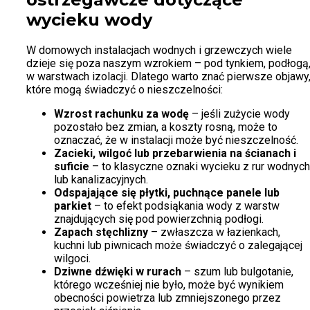
wycieku wody
W domowych instalacjach wodnych i grzewczych wiele
dzieje się poza naszym wzrokiem – pod tynkiem, podłogą
w warstwach izolacji. Dlatego warto znać pierwsze objawy
które mogą świadczyć o nieszczelności:
Wzrost rachunku za wodę
– jeśli zużycie wody
pozostało bez zmian, a koszty rosną, może to
oznaczać, że w instalacji może być nieszczelność.
Zacieki, wilgoć lub przebarwienia na ścianach i
suficie
– to klasyczne oznaki wycieku z rur wodnych
lub kanalizacyjnych.
Odspajające się płytki, puchnące panele lub
parkiet
– to efekt podsiąkania wody z warstw
znajdujących się pod powierzchnią podłogi.
Zapach stęchlizny
– zwłaszcza w łazienkach,
kuchni lub piwnicach może świadczyć o zalegającej
wilgoci.
Dziwne dźwięki w rurach
– szum lub bulgotanie,
którego wcześniej nie było, może być wynikiem
obecności powietrza lub zmniejszonego przez