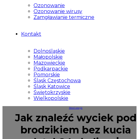
Ozonowanie
Ozonowanie wirusy
Zamgławianie termiczne
Kontakt
Dolnośląskie
Małopolskie
Mazowieckie
Podkarpackie
Pomorskie
Śląsk Częstochowa
Śląsk Katowice
Świętokrzyskie
Wielkopolskie
Realizacje
Jak znaleźć wyciek pod
brodzikiem bez kucia