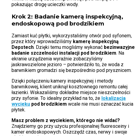
pokazując drogę ucieczki wody.
Krok 2: Badanie kamerą inspekcyjną,
endoskopową pod brodzikiem
Zamiast kuć płytki, wykorzystaliśmy otwór pod syfonem,
przez który wprowadziliśmy
kamerę inspekcyjną
Depstech
. Dzięki temu mogliśmy wykonać
bezinwazyjne
badanie szczelności instalacji pod brodzikiem
. Na
ekranie urządzenia wyraźnie zobaczyliśmy
jaskrawozielone jezioro – potwierdziło to, że woda z
barwnikiem gromadzi się bezpośrednio pod prysznicem.
Dzięki połączeniu kamery inspekcyjnej i metody
barwnikowej, klient uniknął kosztownego remontu całej
łazienki. Wskazaliśmy dokładne miejsce nieszczelności
przy syfonie. To idealny przykład na to, że
lokalizacja
wycieku
pod brodzikiem
wcale nie musi oznaczać kucia
płytek.
Masz problem z wyciekiem, którego nie widać?
Znajdziemy go przy użyciu profesjonalnej fluoresceiny i
kamer endoskopowych. Oszczędź czas, nerwy i swoje