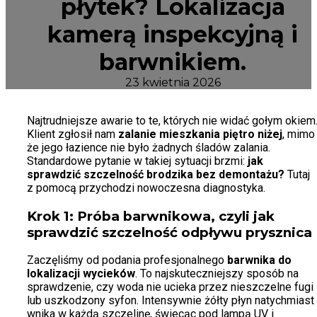
płytek? Lokalizacja
kamerą inspekcyjną i
barwnikiem.
23 kwietnia 2026
Najtrudniejsze awarie to te, których nie widać gołym okiem
Klient zgłosił nam
zalanie mieszkania piętro niżej
, mimo
że jego łazience nie było żadnych śladów zalania.
Standardowe pytanie w takiej sytuacji brzmi:
jak
sprawdzić szczelność brodzika bez demontażu?
Tutaj
z pomocą przychodzi nowoczesna diagnostyka.
Krok 1: Próba barwnikowa, czyli jak
sprawdzić szczelność odpływu prysznica
Zaczęliśmy od podania profesjonalnego
barwnika do
lokalizacji wycieków
. To najskuteczniejszy sposób na
sprawdzenie, czy woda nie ucieka przez nieszczelne fugi
lub uszkodzony syfon. Intensywnie żółty płyn natychmiast
wnika w każdą szczelinę, świecąc pod lampą UV i