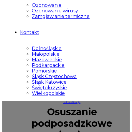
Ozonowanie
Ozonowanie wirusy
Zamgławianie termiczne
Kontakt
Dolnośląskie
Małopolskie
Mazowieckie
Podkarpackie
Pomorskie
Śląsk Częstochowa
Śląsk Katowice
Świętokrzyskie
Wielkopolskie
krk
Realizacje
Osuszanie
podposadzkowe