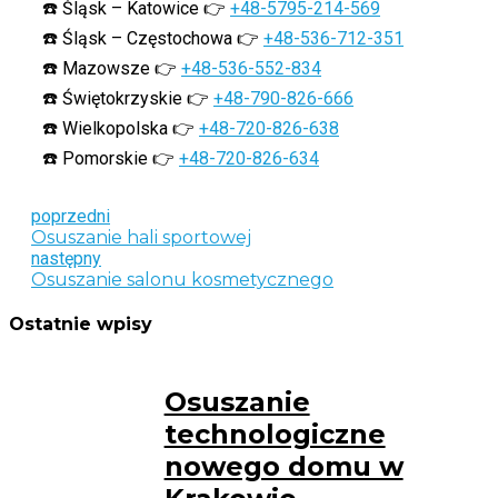
☎️ Śląsk – Katowice 👉
+48-5795-214-569
☎️ Śląsk – Częstochowa 👉
+48-536-712-351
☎️ Mazowsze 👉
+48-536-552-834
☎️ Świętokrzyskie 👉
+48-790-826-666
☎️ Wielkopolska 👉
+48-720-826-638
☎️ Pomorskie 👉
+48-720-826-634
poprzedni
Osuszanie hali sportowej
następny
Osuszanie salonu kosmetycznego
Ostatnie wpisy
Osuszanie
technologiczne
nowego domu w