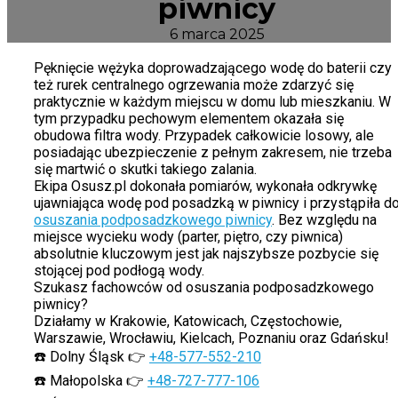
piwnicy
6 marca 2025
Pęknięcie wężyka doprowadzającego wodę do baterii czy
też rurek centralnego ogrzewania może zdarzyć się
praktycznie w każdym miejscu w domu lub mieszkaniu. W
tym przypadku pechowym elementem okazała się
obudowa filtra wody. Przypadek całkowicie losowy, ale
posiadając ubezpieczenie z pełnym zakresem, nie trzeba
się martwić o skutki takiego zalania.
Ekipa Osusz.pl dokonała pomiarów, wykonała odkrywkę
ujawniająca wodę pod posadzką w piwnicy i przystąpiła d
osuszania podposadzkowego piwnicy
. Bez względu na
miejsce wycieku wody (parter, piętro, czy piwnica)
absolutnie kluczowym jest jak najszybsze pozbycie się
stojącej pod podłogą wody.
Szukasz fachowców od osuszania podposadzkowego
piwnicy?
Działamy w Krakowie, Katowicach, Częstochowie,
Warszawie, Wrocławiu, Kielcach, Poznaniu oraz Gdańsku!
☎️ Dolny Śląsk 👉
+48-577-552-210
☎️ Małopolska 👉
+48-727-777-106