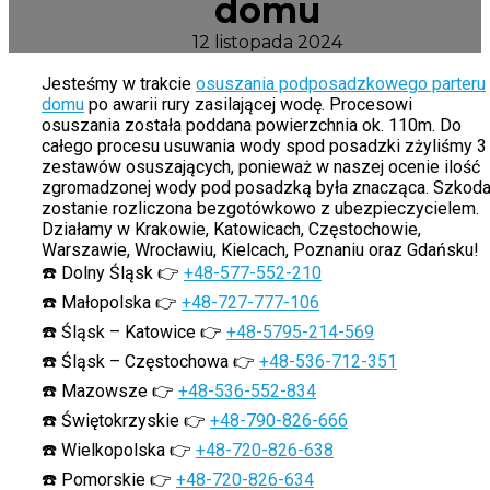
domu
12 listopada 2024
Jesteśmy w trakcie
osuszania podposadzkowego parteru
domu
po awarii rury zasilającej wodę. Procesowi
osuszania została poddana powierzchnia ok. 110m. Do
całego procesu usuwania wody spod posadzki zżyliśmy 3
zestawów osuszających, ponieważ w naszej ocenie ilość
zgromadzonej wody pod posadzką była znacząca. Szkod
zostanie rozliczona bezgotówkowo z ubezpieczycielem.
Działamy w Krakowie, Katowicach, Częstochowie,
Warszawie, Wrocławiu, Kielcach, Poznaniu oraz Gdańsku!
☎️ Dolny Śląsk 👉
+48-577-552-210
☎️ Małopolska 👉
+48-727-777-106
☎️ Śląsk – Katowice 👉
+48-5795-214-569
☎️ Śląsk – Częstochowa 👉
+48-536-712-351
☎️ Mazowsze 👉
+48-536-552-834
☎️ Świętokrzyskie 👉
+48-790-826-666
☎️ Wielkopolska 👉
+48-720-826-638
☎️ Pomorskie 👉
+48-720-826-634