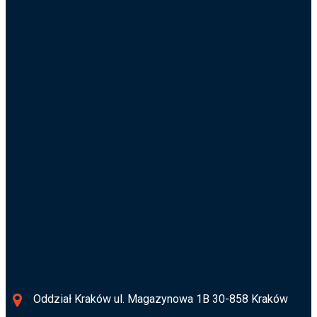
Wielkopolskie 720-826-638
Pomorskie 720-826-634
Poznajmy się
biuro@osusz.pl
Informacja RODO
Oddział Kraków ul. Magazynowa 1B 30-858 Kraków