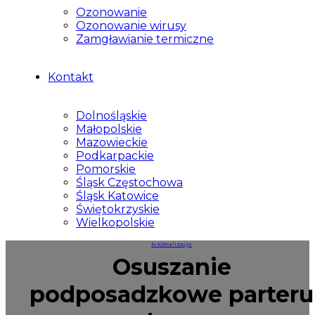
Ozonowanie
Ozonowanie wirusy
Zamgławianie termiczne
Kontakt
Dolnośląskie
Małopolskie
Mazowieckie
Podkarpackie
Pomorskie
Śląsk Częstochowa
Śląsk Katowice
Świętokrzyskie
Wielkopolskie
krk
Realizacje
Osuszanie
podposadzkowe parteru