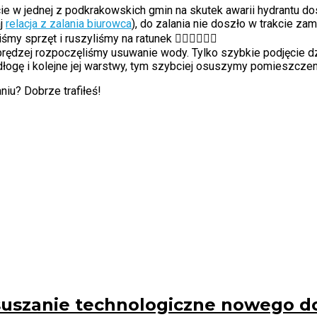
cie w jednej z podkrakowskich gmin na skutek awarii hydrantu d
aj
relacja z zalania biurowca
), do zalania nie doszło w trakcie za
 sprzęt i ruszyliśmy na ratunek 🦸‍♂🦸‍♂🦸‍♂
 prędzej rozpoczęliśmy usuwanie wody. Tylko szybkie podjęcie d
łogę i kolejne jej warstwy, tym szybciej osuszymy pomieszczenia
iu? Dobrze trafiłeś!
uszanie technologiczne nowego 