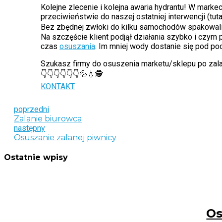
Kolejne zlecenie i kolejna awaria hydrantu! W marke
przeciwieństwie do naszej ostatniej interwencji (tut
Bez zbędnej zwłoki do kilku samochodów spakowaliśmy
Na szczęście klient podjął działania szybko i czym
czas
osuszania
. Im mniej wody dostanie się pod pod
Szukasz firmy do osuszenia marketu/sklepu po zalan
👇👇👇👇👇👇💦💧🕵
KONTAKT
poprzedni
Zalanie biurowca
następny
Osuszanie zalanej piwnicy
Ostatnie wpisy
Os