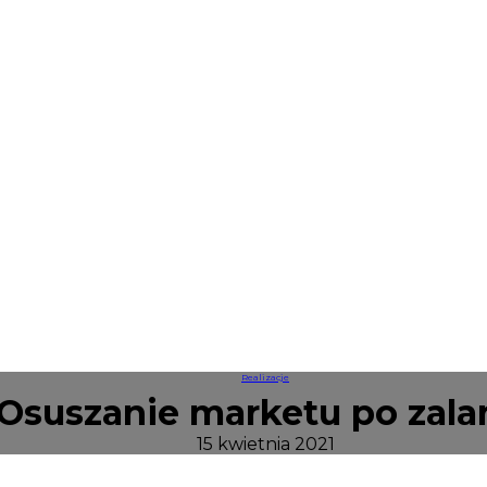
Realizacje
Osuszanie marketu po zala
15 kwietnia 2021